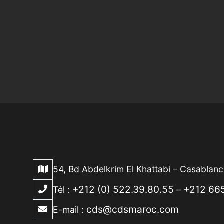
54, Bd Abdelkrim El Khattabi – Casablan
+212 (0) 522.39.80.55
+212 665
Tél :
–
cds@cdsmaroc.com
E-mail :