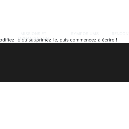
MISSIONS ET
SYMPOSIUMS
RENCON
ORGANISATION
odifiez-le ou supprimez-le, puis commencez à écrire !