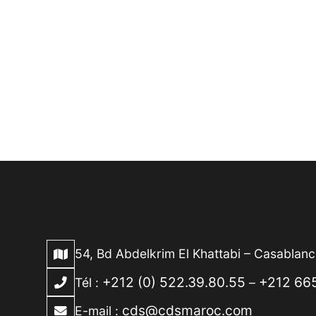
54, Bd Abdelkrim El Khattabi – Casablan
+212 (0) 522.39.80.55
+212 665
Tél :
–
cds@cdsmaroc.com
E-mail :