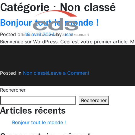
Skip
Catégorie :
Non classé
to
content
Bonjour tout le monde !
Posted on
18 avril 2024
by
user
Bienvenue sur WordPress. Ceci est votre premier article. M
on
Posted in
Non classé
Leave a Comment
Bonjour
tout
Rechercher
le
Rechercher
monde !
Articles récents
Bonjour tout le monde !